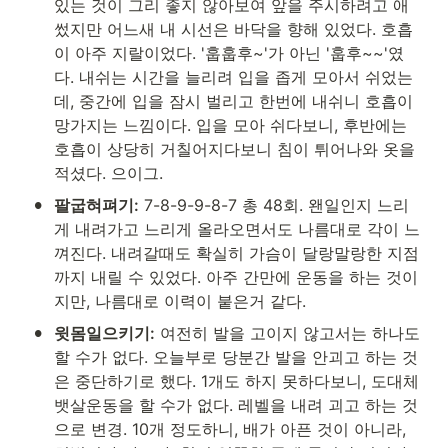
있는 것이 그리 좋지 않아보여 앞을 주시하려고 애
썼지만 어느새 내 시선은 바닥을 향해 있었다. 호흡
이 아주 지랄이었다. '훕훕후~'가 아닌 '훕후~~'였
다. 내쉬는 시간을 늘리려 입을 좁게 모아서 쉬었는
데, 중간에 입을 잠시 벌리고 한번에 내쉬니 호흡이 
망가지는 느낌이다. 입을 모아 쉬다보니, 후반에는 
호흡이 상당히 거칠어지다보니 침이 튀어나와 옷을 
적셨다. 으이그.
•
팔굽혀펴기:
 7-8-9-9-8-7 총 48회. 왠일인지 느리
게 내려가고 느리게 올라오면서도 나름대로 각이 느
껴진다. 내려갈때도 확실히 가슴이 달랑말랑한 지점
까지 내릴 수 있었다. 아주 간만에 운동을 하는 것이
지만, 나름대로 이력이 붙은거 같다.
•
윗몸일으키기:
 여전히 발을 고이지 않고서는 하나도 
할 수가 없다. 오늘부로 당분간 발을 안괴고 하는 것
은 중단하기로 했다. 1개도 하지 못하다보니, 도대체 
뱃살운동을 할 수가 없다. 레벨을 내려 괴고 하는 것
으로 변경. 10개 정도하니, 배가 아픈 것이 아니라, 