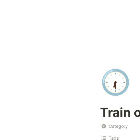
🕡
Train 
Category
Tags