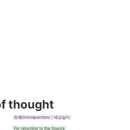
of thought
自省(Introspection) / 세상살이
For returning to the Source