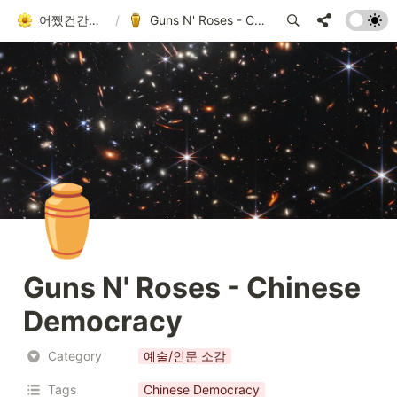
어쨌건간에 흘러가는 者
/
Guns N' Roses - Chinese Democracy
⚱️
Guns N' Roses - Chinese 
Democracy
Category
예술/인문 소감
Tags
Chinese Democracy