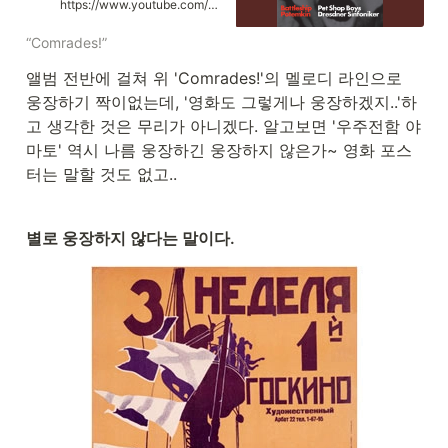
https://www.youtube.com/watch?v=9NrX4wXBr2I
Potemkin ℗ 2005 Pet Shop Boys
Partnership Ltd under exclusive
“Comrades!”
licence to Parlophone Records
Ltd Viola: Annegret Meder Violin:
앨범 전반에 걸쳐 위 'Comrades!'의 멜로디 라인으로 
Antje Lohr Cello: Benjamin
Schwarz Violin: Branislaw Blatny
웅장하기 짝이없는데, '영화도 그렇게나 웅장하겠지..'하
Performance, Producer: Chris
고 생각한 것은 무리가 아니겠다. 알고보면 '우주전함 야
Lowe Violin: Christian
Kustermann Violin: Christiane
마토' 역시 나름 웅장하긴 웅장하지 않은가~ 영화 포스
Thiele Keyboards, Programmer:
터는 말할 것도 없고..
Dave Clayton Viola: Eva Oppl
Violin: Florian Mayer Viola:
Franziska Weiss Engineer, Mixer:
Goetz Botzenhardt Violin: Halina
별로 웅장하지 않다는 말이다.
Deutschmann-Hutt Protools:
Holger Schwark Engineer: Joel
Iwataki Engineer: Joerg Surrey
Cello: Johannes Keltsch
Conductor: Jonathon
Stockhammer Featured Vocalist:
Tennant/Lowe Mixer: Phil
Tyreman Mastering Engineer:
Tim Young Orchestration:
Torsten Rasch Featured Vocalist,
Producer: Pet Shop Boys Pro
Tools: Holger Schwark Violin:
Juliane Heinze Violin: Katrin
Kosler Cello: Katrin Meingast