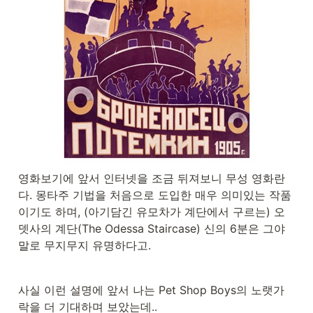
Viola: Kirstin Maria Pientka
Violin: Marian Krae Trumpet:
Markus Schwind Double Bass:
Matthias Morche Violin: Meta
Huper Performance, Producer:
Neil Tennant Engineer,
Programmer: Pete Gleadall
Engineer & Mixer: Phil Tyreman
Viola: Robert Hartung Cello:
Sabine Gruner Violin: Steffen
Gaitzsch Producer: Sven Helbig
Producer: Tennant/Lowe
Orchestra: The Dresdner
Sinfoniker Violin: Tilman
Baubkus Masterer: Tim Young
영화보기에 앞서 인터넷을 조금 뒤져보니 무성 영화란
Double Bass: Tom Bruhn Double
Bass: Tom Gotze Orchestra
다. 몽타주 기법을 처음으로 도입한 매우 의미있는 작품
Leader: Torsten Rasch Cello:
이기도 하며, (아기담긴 유모차가 계단에서 구르는) 오
Victor Meister Composer: Chris
Lowe Composer: Neil Tennant
뎃사의 계단(The Odessa Staircase) 신의 6분은 그야
Auto-generated by YouTube.
말로 무지무지 유명하다고.
사실 이런 설명에 앞서 나는 Pet Shop Boys의 노랫가
락을 더 기대하며 보았는데..