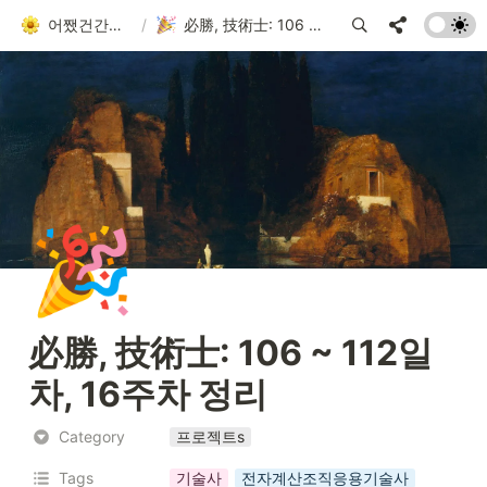
어쨌건간에 흘러가는 者
/
必勝, 技術士: 106 ~ 112일차, 16주차 정리
🎉
必勝, 技術士: 106 ~ 112일
차, 16주차 정리
Category
프로젝트s
Tags
기술사
전자계산조직응용기술사