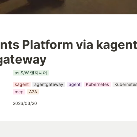
nts Platform via kagent,
gateway
as S/W 엔지니어
kagent
agentgateway
agent
Kubernetes
Kubernete
mcp
A2A
2026/03/20