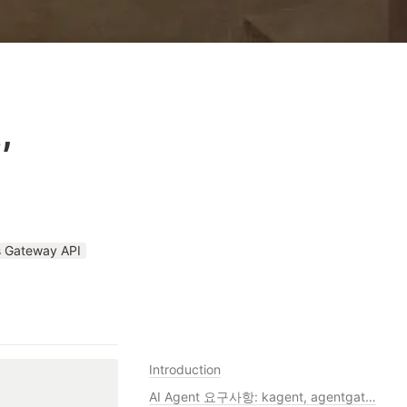
 
s Gateway API
Introduction
AI Agent 요구사항: kagent, agentgateway features