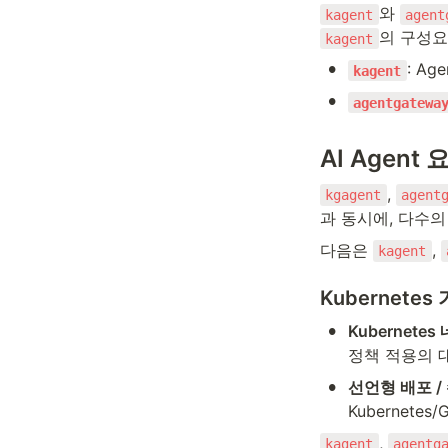
와 
kagent
agent
의 구성요
kagent
•
: A
kagent
•
agentgatewa
AI Agent
, 
kgagent
agent
과 동시에, 다수
다음은 
, 
kagent
Kubernet
•
Kubernete
정책 적용의 
•
선언형 배포 /
Kubernete
, 
kagent
agentg