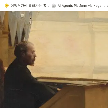
어쨌건간에 흘러가는 者
/