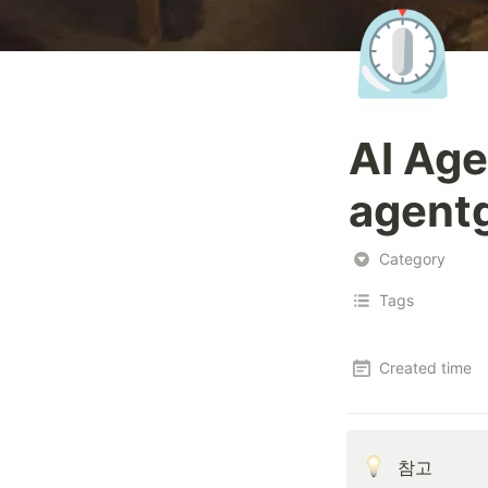
⏲️
AI Age
agent
Category
Tags
Created time
참고