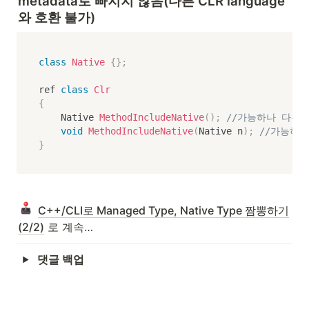
metadata로 빠지지 않음(다른 CLR language
와 호환 불가)
class
Native
{
}
;
ref 
class
Clr
{
    Native 
MethodIncludeNative
(
)
;
//가능하나 다른 
void
MethodIncludeNative
(
Native n
)
;
//가능하나
}
C++/CLI로 Managed Type, Native Type 짬뽕하기
(2/2)
 로 계속…
댓글 백업