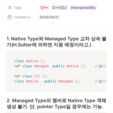
Tags
C++
C++/CLI
interoperability
Created time
2006/09/21
1. Native Type와 Managed Type 교차 상속 불
가(H.Sutter에 의하면 지원 예정이라고.)
class
Native
{
}
;
ref 
class
Managed
:
public
Native
{
}
;
//불가
ref 
class
Clr
{
}
;
class
Native
:
public
Managed
{
}
;
//불가
2. Managed Type의 멤버로 Native Type 객체 
생성 불가. 단, pointer Type일 경우에는 가능.