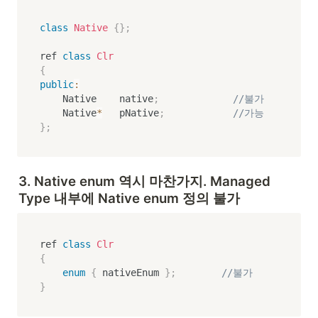
class
Native
{
}
;
ref 
class
Clr
{
public
:
    Native    native
;
//불가
    Native
*
   pNative
;
//가능
}
;
3. Native enum 역시 마찬가지. Managed 
Type 내부에 Native enum 정의 불가
ref 
class
Clr
{
enum
{
 nativeEnum 
}
;
//불가
}