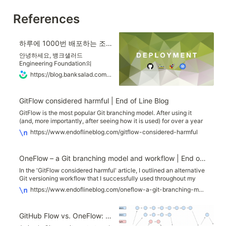
References
하루에 1000번 배포하는 조직 되기 | 뱅크샐러드
안녕하세요, 뱅크샐러드
Engineering Foundation의
Framework Team 소속 Server
https://blog.banksalad.com/tech/become-an-organization-that-deploys-1000-times-a-day/
Engineer…
GitFlow considered harmful | End of Line Blog
GitFlow is the most popular Git branching model. After using it
(and, more importantly, after seeing how it is used) for over a year
now, I can say with confidence: I hate it. In the article, I try to
https://www.endoflineblog.com/gitflow-considered-harmful
explain why, and offer a better alternative.
OneFlow – a Git branching model and workflow | End of Line Blog
In the 'GitFlow considered harmful' article, I outlined an alternative
Git versioning workflow that I successfully used throughout my
career. Now, almost 2 years after publishing that post, I'm
https://www.endoflineblog.com/oneflow-a-git-branching-model-and-workflow
presenting a fully fledged and detailed description of that
branching model, called OneFlow.
GitHub Flow vs. OneFlow: Which Git Workflow Works the Best for You?