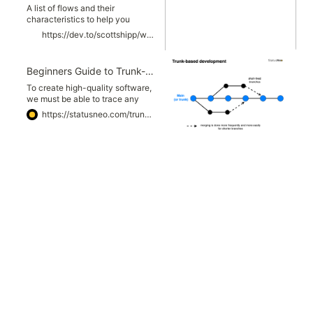
A list of flows and their
characteristics to help you
decide what will work best for
https://dev.to/scottshipp/war-of-the-git-flows-3ec2
your team, or to help you
customize to your own new flow.
Beginners Guide to Trunk-Based Development (TBD) - StatusNeo
To create high-quality software,
we must be able to trace any
changes and, if necessary, roll
https://statusneo.com/trunk-based-development/
them back. Version control
systems serve this purpose by
recording project history and
assisting in the merging of
changes made by many
individuals. They significantly
speed up work and allow us to
spot bugs more easily.
Furthermore, working in