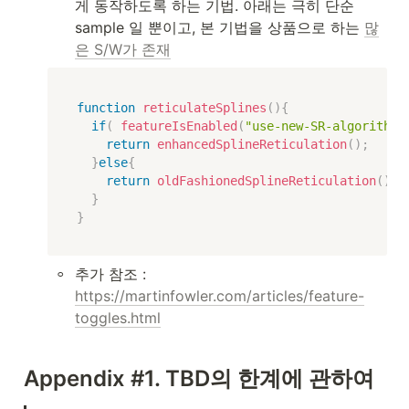
게 동작하도록 하는 기법. 아래는 극히 단순 
sample 일 뿐이고, 본 기법을 상품으로 하는 
많
은 S/W가 존재
function
reticulateSplines
(
)
{
if
(
featureIsEnabled
(
"use-new-SR-algorithm"
return
enhancedSplineReticulation
(
)
;
}
else
{
return
oldFashionedSplineReticulation
(
)
;
}
}
◦
추가 참조 : 
https://martinfowler.com/articles/feature-
toggles.html
Appendix #1. TBD의 한계에 관하여