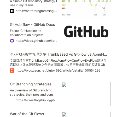
A simple Git repository strategy I
use in my teams
https://betterprogramming.pub/a-simple-git-repository-strategy-93a0c7450f23
GitHub flow - GitHub Docs
Follow GitHub flow to
collaborate on projects.
https://docs.github.com/ko/get-started/quickstart/github-flow
企业代码版本管理之争:TrunkBased vs GitFlow vs AoneFlow vs OneFlow vs ExeFlow_陈晨_软件五千言的博客-CSDN博客_trunk based 优缺点
文章目录引言TrunkBasedGitFlowAoneFlowOneFlowExeFlow综述引
言网络上版本管理系统之争持久而喧嚣，依照声量来讲目前应该是Git
占了较大的优势。不过我们本文的关注点在于代码的分支管理模型，因
https://blog.csdn.net/pluto4596/article/details/100554295
为大家无论是用SVN或者Git，目的是为了解决研发过程管理中的实际
问题。我这里整理几种分支管理模型，这样大家可以对照自己的痛点选
择合适的模型。不过并不是最灵活的方案就最好，灵...
Git Branching Strategies: GitFlow, Github Flow, Trunk Based...
An overview of Git branching
strategies, their pros and cons
and how to choose the right one
https://www.flagship.io/git-branching-strategies/
for you.
War of the Git Flows