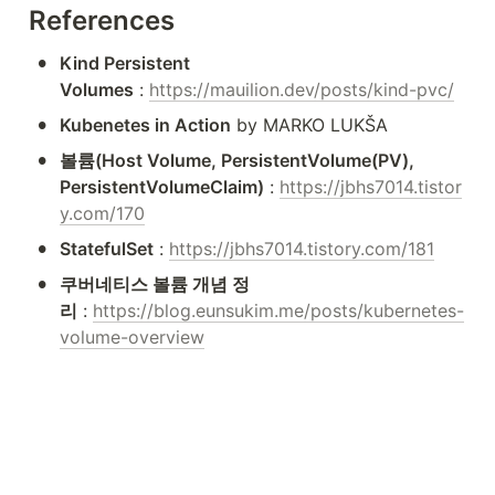
References
•
Kind Persistent 
Volumes
 : 
https://mauilion.dev/posts/kind-pvc/
•
Kubenetes in Action
 by MARKO LUKŠA
•
볼륨(Host Volume, PersistentVolume(PV), 
PersistentVolumeClaim)
 : 
https://jbhs7014.tistor
y.com/170
•
StatefulSet
 : 
https://jbhs7014.tistory.com/181
•
쿠버네티스 볼륨 개념 정
리
 : 
https://blog.eunsukim.me/posts/kubernetes-
volume-overview