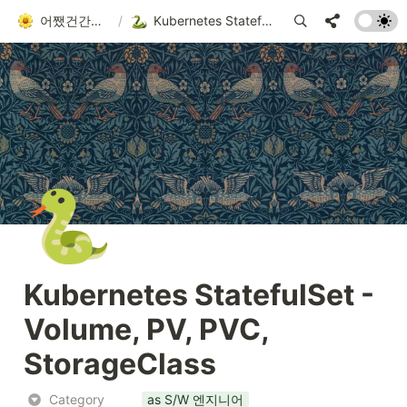
어쨌건간에 흘러가는 者
/
Kubernetes StatefulSet - Volume, PV, PVC, StorageClass
🐍
Kubernetes StatefulSet - 
Volume, PV, PVC, 
StorageClass
Category
as S/W 엔지니어