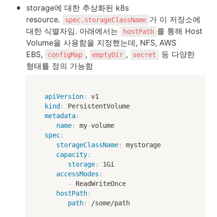
•
storage에 대한 추상화된 k8s 
resource. 
가 이 저장소에 
spec.storageClassName
대한 식별자임. 아래에서는 
를 통해 Host 
hostPath
Volume을 사용함을 지정했는데, NFS, AWS 
EBS, 
, 
, 
 등 다양한 
configMap
emptyDir
secret
형태를 정의 가능함
apiVersion
:
 v1

kind
:
 PersistentVolume

metadata
:
name
:
 my
-
volume

spec
:
storageClassName
:
 mystorage

capacity
:
storage
:
 1Gi

accessModes
:
-
 ReadWriteOnce

hostPath
:
path
:
 /some/path