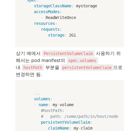
spec
:
storageClassName
:
 mystorage

accessModes
:
-
 ReadWriteOnce

resources
:
requests
:
storage
:
 2Gi
상기 예에서 
 사용하기 위
PersistentVolumeClaim
해서는 pod manifest의 
spec.volumes
내 
 부분을 
으로 
hostPath
persistentVolumeClaim
변경하면 됨.
...
volumes
:
-
name
:
 my
-
volume

#hostPath:
#   path: /some/path/in/host/node
persistentVolumeClaim
:
claimName
:
 my
-
claim