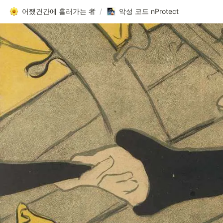
어쨌건간에 흘러가는 者
/
악성 코드 nProtect