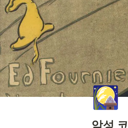
🎑
악성 코드