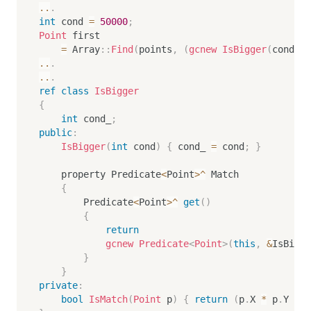
..
.
int
 cond 
=
50000
;
Point
 first

=
 Array
::
Find
(
points
,
(
gcnew
IsBigger
(
cond
)
)
-
..
.
..
.
ref
class
IsBigger
{
int
 cond_
;
public
:
IsBigger
(
int
 cond
)
{
 cond_ 
=
 cond
;
}
    property Predicate
<
Point
>
^
 Match

{
        Predicate
<
Point
>
^
get
(
)
{
return
gcnew
Predicate
<
Point
>
(
this
,
&
IsBigge
}
}
private
:
bool
IsMatch
(
Point
 p
)
{
return
(
p
.
X 
*
 p
.
Y 
>
 c