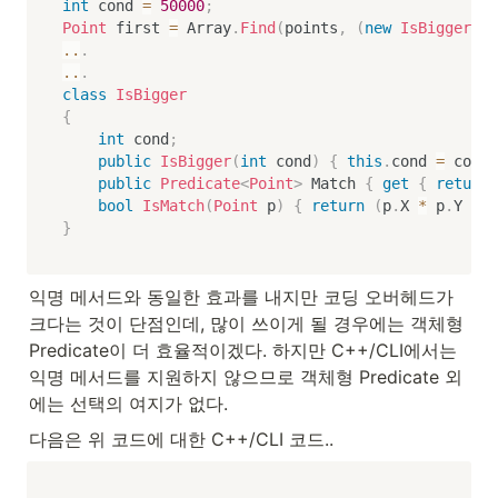
int
 cond 
=
50000
;
Point
 first 
=
 Array
.
Find
(
points
,
(
new
IsBigger
(
co
..
.
..
.
class
IsBigger
{
int
 cond
;
public
IsBigger
(
int
 cond
)
{
this
.
cond 
=
 cond
;
public
Predicate
<
Point
>
 Match 
{
get
{
return
 
bool
IsMatch
(
Point
 p
)
{
return
(
p
.
X 
*
 p
.
Y 
>
t
}
익명 메서드와 동일한 효과를 내지만 코딩 오버헤드가 
크다는 것이 단점인데, 많이 쓰이게 될 경우에는 객체형 
Predicate이 더 효율적이겠다. 하지만 C++/CLI에서는 
익명 메서드를 지원하지 않으므로 객체형 Predicate 외
에는 선택의 여지가 없다.
다음은 위 코드에 대한 C++/CLI 코드..