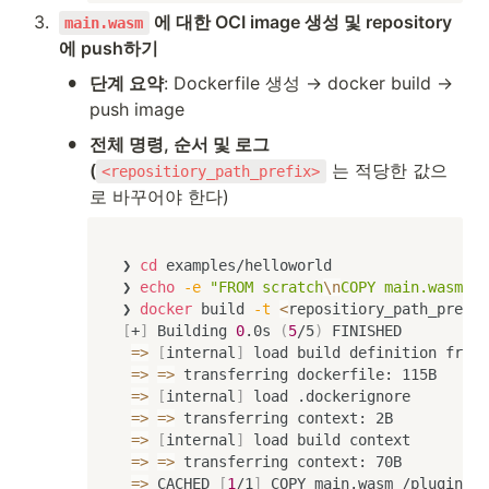
3
.
 에 대한 OCI image 생성 및 repository
main.wasm
에 push하기
•
단계 요약
: Dockerfile 생성 → docker build → 
push image
•
전체 명령, 순서 및 로그
(
 는 적당한 값으
<repositiory_path_prefix>
로 바꾸어야 한다)
❯ 
cd
 examples/helloworld

❯ 
echo
-e
"FROM scratch
\n
COPY main.wasm /p
❯ 
docker
 build 
-t
<
repositiory_path_prefix
[
+
]
 Building 
0
.0s 
(
5
/5
)
 FINISHED          
=
>
[
internal
]
 load build definition from 
=
>
=
>
 transferring dockerfile: 115B      
=
>
[
internal
]
 load .dockerignore         
=
>
=
>
 transferring context: 2B           
=
>
[
internal
]
 load build context         
=
>
=
>
 transferring context: 70B          
=
>
 CACHED 
[
1
/1
]
 COPY main.wasm /plugin.wa