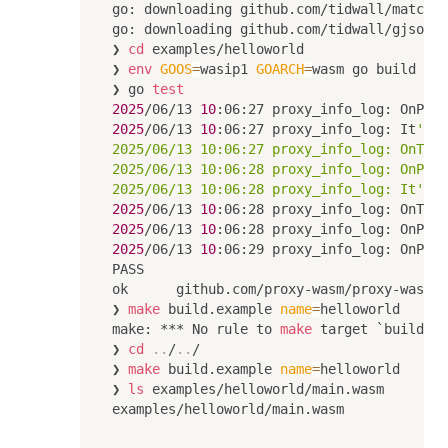
go: downloading github.com/tidwall/match v
go: downloading github.com/tidwall/gjson v
❯ 
cd
 examples/helloworld

❯ 
env
GOOS
=
wasip1 
GOARCH
=
wasm go build 
-bu
❯ go 
test
2025
/06/13 
10
:06:27 proxy_info_log: OnPlug
2025
/06/13 
10
:06:27 proxy_info_log: It
's 1
2025/06/13 10:06:27 proxy_info_log: OnTick
2025/06/13 10:06:28 proxy_info_log: OnPlug
2025/06/13 10:06:28 proxy_info_log: It'
s 
1
2025
/06/13 
10
2025
/06/13 
10
:06:28 proxy_info_log: OnPlug
2025
/06/13 
10
:06:29 proxy_info_log: OnPlug
PASS

ok      github.com/proxy-wasm/proxy-wasm-g
❯ 
make
 build.example 
name
=
helloworld

make: *** No rule to 
make
 target `build.ex
❯ 
cd
..
/
..
/

❯ 
make
 build.example 
name
=
helloworld

❯ 
ls
 examples/helloworld/main.wasm

examples/helloworld/main.wasm