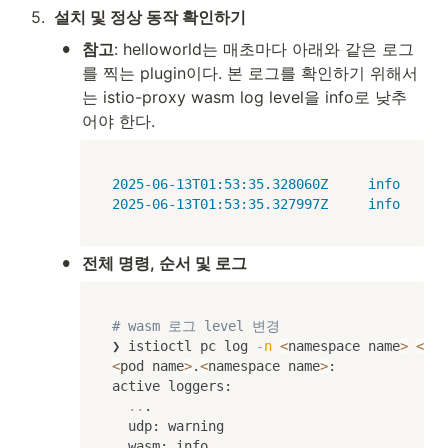
5
.
설치 및 정상 동작 확인하기
•
참고
: helloworld는 매초마다 아래와 같은 로그
를 찍는 plugin이다. 본 로그를 확인하기 위해서
는 istio-proxy wasm log level을 info로 낮추
어야 한다.
2025-06-13T01:53:35.328060Z     info    en
2025-06-13T01:53:35.327997Z     info    en
•
전체 명령, 순서 및 로그
# wasm 로그 level 변경
❯ istioctl pc log 
-n
<
namespace name
>
<
pod
<
pod name
>
.
<
namespace name
>
:

active loggers:

..
.

  udp: warning

  wasm: info
