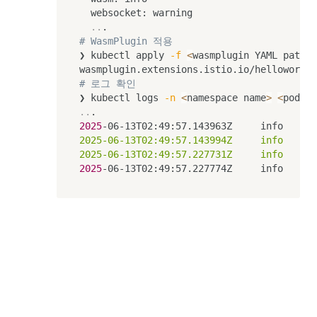
  websocket: warning

..
# WasmPlugin 적용
❯ kubectl apply 
-f
<
wasmplugin YAML path
>
# 로그 확인
❯ kubectl logs 
-n
<
namespace name
>
<
pod na
..
2025
-06-13T02:49:57.143963Z     info    en
2025-06-13T02:49:57.143994Z     info    en
2025-06-13T02:49:57.227731Z     info    en
2025
-06-13T02:49:57.227774Z     info    en