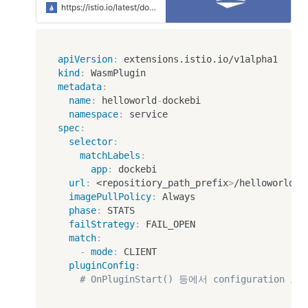
through WebAssembly
https://istio.io/latest/docs/reference/config/proxy_extensions/wasm-plugin/
filters.
apiVersion
:
kind
:
metadata
:
name
:
 helloworld
-
dockebi

namespace
:
spec
:
selector
:
matchLabels
:
app
:
 dockebi

url
:
 <repositiory_path_prefix
>
/helloworld
:
l
imagePullPolicy
:
 Always

phase
:
 STATS

failStrategy
:
 FAIL_OPEN

match
:
-
mode
:
 CLIENT

pluginConfig
:
# OnPluginStart() 등에서 configuration 로딩