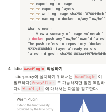
=
>
 exporting to image                    
=
>
=
>
 exporting layers                   
=
>
=
>
 writing image sha256:f870044bcbf0f4
=
>
=
>
 naming to docker.io/anyflow/hellowo
What's next:

    View a summary of image vulnerabilitie
❯ 
docker
 push anyflow/helloworld:latest

The push refers to repository 
[
docker.io/a
9232c8380bb3: Layer already exists 

latest: digest: sha256:803aa4497b9e5d4be46
4
.
Istio 
 작성하기
WasmPlugin
istio-proxy에 설치하기 위해서는 
 이 
WasmPlugin
필요하다(
 도 가능하지만 훨씬 복잡하
EnvoyFilter
다). 
 에 대해서는 다음을 참고한다.
WasmPlugin
Wasm Plugin
Extend the functionality
provided by the Istio proxy