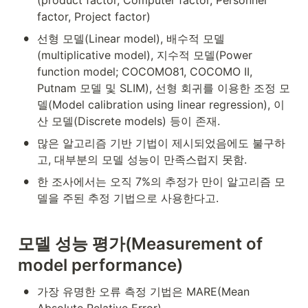
_
2, 
factor, Project factor)
...
•
선형 모델(Linear model), 배수적 모델
, 
x
(multiplicative model), 지수적 모델(Power 
_
function model; COCOMO81, COCOMO II, 
n
Putnam 모델 및 SLIM), 선형 회귀를 이용한 조정 모
)
델(Model calibration using linear regression), 이
산 모델(Discrete models) 등이 존재.
•
많은 알고리즘 기반 기법이 제시되었음에도 불구하
고, 대부분의 모델 성능이 만족스럽지 못함.
•
한 조사에서는 오직 7%의 추정가 만이 알고리즘 모
델을 주된 추정 기법으로 사용한다고.
모델
성능
평가
(Measurement of 
model performance)
•
가장 유명한 오류 측정 기법은 MARE(Mean 
Absolute Relative Error)