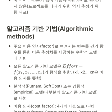
지 않음(프로젝트를 따내기 위한 억지 추정의 위
험 내포)
알고리즘
기반
기법
(Algorithmic 
methods)
•
주요 비용 인자(factor)로 여겨지는 변수들 간의 함
수를 통한 비용 추정치를 제공하는 수학적 모델
에 기반
•
E
=
모든 알고리즘 기반 모델은 
E
ff
or
t
ff
(
,
,
...
,
)
의 형식을 취함. (x1, x2… xn은 비
f
x
x
x
1
2
n
o
용 인자를 뜻함)
rt
=
•
분석적(Putnam, SoftCost) 또는 경험적
f(
(empirical) 모델(대부분의 알고리즘 기반 모델)
x
로 나뉨
_
1, 
•
비용 인자(cost factor): 4개의 타입으로 나뉨
x
(product factor, Computer factor, Personnel 