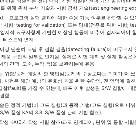
iteria)을 식별하는 것이 핵심. 가장 적절한 선택 기준 설정이란 
위해 위험 분석 기술과 시험 공학 기술(test engineering exp
ted) : 프로그램 실행 결과에 대한 수용 가능 여부를 판단할 수 
험; testing for validation) 또는 명세(검증을 위한 시험; testi
tion), 암시적 요구사항에 기반한 예상된 행동에 비추어 검사되어야 함
인수 테스트와 연계
상 단순히 코딩 후 결함 검출(detecting failure)에 머무르지
 제품 구현의 일부로 인지됨. 실제로 시험 계획 및 설계 활동은 
의 간과, 모순, 누락 등)을 보완하는데 유용.
는 위험/문제 예방의 한 방법임(문제의 수정보다는 회피가 더 
때, 시험은 해당 예방의 유효성 ㅈ을 위한 수단임. 전 영역에 걸친
결함(fault)를 가질 수 있는데, 배포 이후 발생된 S/W 결함에 
결함.
기술은 정적 기법(비 코드 실행)과 동적 기법(코드 실행)으로 나뉘며
/W 품질 KA의 3.3. S/W 품질 관리 기법 참조).
 작성 KA(3.4. 작성 시험 참조)과도 연계되어, 단위 및 통합 시