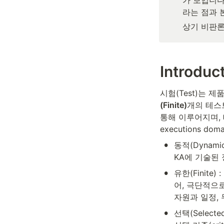
가 보입니다.
라는 점과 본
상기 비판론
Introduc
시험(Test)는 
(Finite)
개의 테스
통해 이루어지며,
executions do
•
동적(Dynam
KA에 기술된 정
•
유한(Finit
어, 극단적으
자원과 일정, 
•
선택(Select