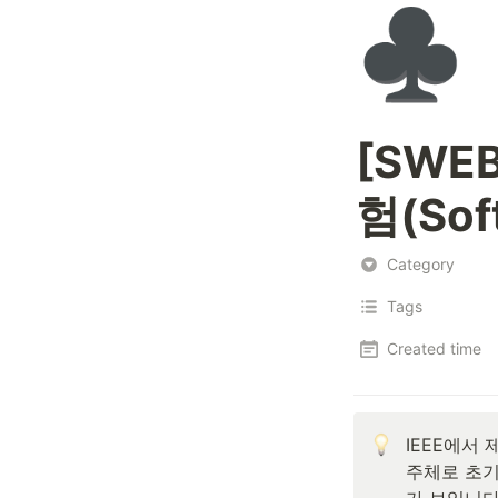
♣️
[SWEB
험(Sof
Category
Tags
Created time
IEEE에서 
주체로 초기