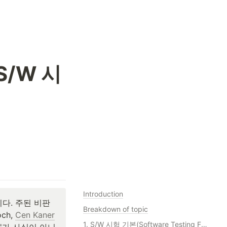
S/W 시
Introduction
. 주된 비판 
Breakdown of topic
ch, 
Cen Kaner
1. S/W 시험 기본(Software Testing Fundamentals)