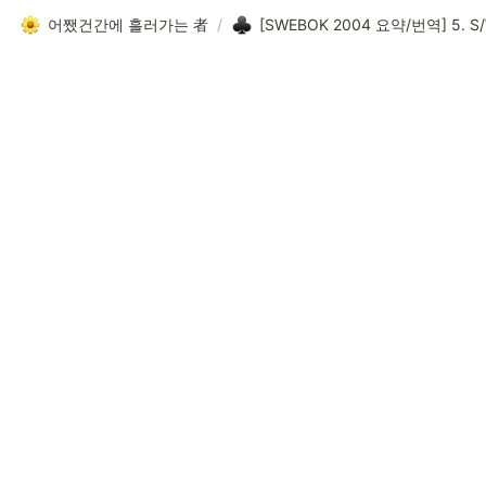
어쨌건간에 흘러가는 者
/