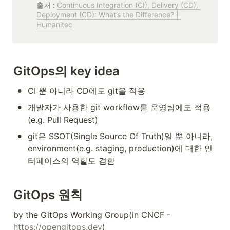
출처 : 
Continuous Integration (CI), Delivery (CD), 
Deployment (CD): What’s the Difference? | 
Humanitec
GitOps의 key idea
•
CI 뿐 아니라 CD에도 git을 적용
•
개발자가 사용한 git workflow를 운영팀에도 적용 
(e.g. Pull Request)
•
git은 SSOT(Single Source Of Truth)일 뿐 아니라, 
environment(e.g. staging, production)에 대한 인
터페이스의 역할도 겸함
GitOps 원칙
by the GitOps Working Group(in CNCF - 
https://opengitops.dev
)