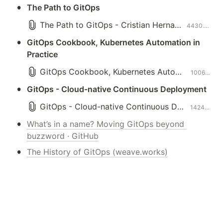
•
The Path to GitOps
The Path to GitOps - Cristian Hernandez.html
4430.5KB
•
GitOps Cookbook, Kubernetes Automation in 
Practice
GitOps Cookbook, Kubernetes Automation in Practice.html
10066.5KB
•
GitOps - Cloud-native Continuous Deployment
GitOps - Cloud-native Continuous Deployment.html
1424.7KB
•
What’s in a name? Moving GitOps beyond 
buzzword · GitHub
•
The History of GitOps (weave.works)