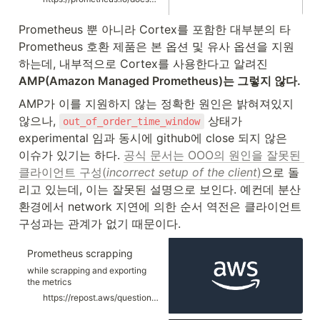
efficient time series database
and modern alerting approach.
Prometheus 뿐 아니라 Cortex를 포함한 대부분의 타 
Prometheus 호환 제품은 본 옵션 및 유사 옵션을 지원
하는데, 내부적으로 Cortex를 사용한다고 알려진 
AMP(Amazon Managed Prometheus)는 그렇지 않다.
AMP가 이를 지원하지 않는 정확한 원인은 밝혀져있지 
않으나, 
 상태가 
out_of_order_time_window
experimental 임과 동시에 github에 close 되지 않은 
이슈가 있기는 하다. 
공식 문서는 OOO의 원인을 잘못된 
클라이언트 구성(
incorrect setup of the client
)
으로 돌
리고 있는데, 이는 잘못된 설명으로 보인다. 예컨데 분산 
환경에서 network 지연에 의한 순서 역전은 클라이언트 
구성과는 관계가 없기 때문이다.
Prometheus scrapping
while scrapping and exporting
the metrics
awsprometheusremotewrite
https://repost.aws/questions/QUKWe_tCmoTre0NMqS4iv9PA/prometheus-scrapping
exporter throwing an error like
"error