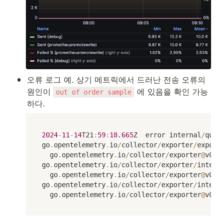
•
오류 로그 예. 상기 메트릭에서 드러난 전송 오류의 
원인이 
 에 있음을 확인 가능
out of order sample
하다.
2024
-
11
-
14
T21
:
59
:
18.665
Z	error	internal
/
queu
go
.
opentelemetry
.
io
/
collector
/
exporter
/
export
	go
.
opentelemetry
.
io
/
collector
/
exporter
@
v0
.
1
go
.
opentelemetry
.
io
/
collector
/
exporter
/
intern
	go
.
opentelemetry
.
io
/
collector
/
exporter
@
v0
.
1
go
.
opentelemetry
.
io
/
collector
/
exporter
/
intern
	go
.
opentelemetry
.
io
/
collector
/
exporter
@
v0
.
1