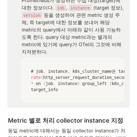
Prometheus가 생성하는 수집 대상(target)에 
대한 정보이다. 
, 
 (target 정보), 
job
instance
 등을 생성하여 관련 metric 생성 주
version
체, 즉 target에 대한 정보를 보내어 해당 
metric의 query에서 아래와 같이 사용 가능하
도록 한다. query 대상 metric과는 별개의 
metric에 있기에 query가 OTel의 그것에 비해 
지저분하다.
# job
,
 instance
,
 k8s_cluster_name은 target_
rate
(
http_server_request_duration_seconds_c
*
 on 
(
job
,
 instance
)
 group_left 
(
k8s_cluste
target_info
Metric 별로 처리 collector instance 지정
동일 metric에 대해서는 동일 collector instance가 처