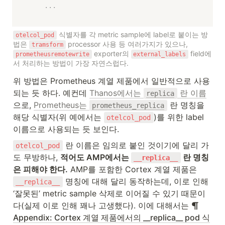
...
 식별자를 각 metric sample에 label로 붙이는 방
otelcol_pod
법은 
 processor 사용 등 여러가지가 있으나, 
tramsform
 exporter의 
 field에
prometheusremotewrite
external_labels
서 처리하는 방법이 가장 자연스럽다.
위 방법은 Prometheus 계열 제품에서 일반적으로 사용
되는 듯 하다. 예컨데 
Thanos에서는 
 란 이름
replica
으로, 
Prometheus는 
 란 명칭을 
prometheus_replica
해당 식별자(위 예에서는 
)를 위한 label 
otelcol_pod
이름으로 사용되는 듯 보인다.
 란 이름은 임의로 붙인 것이기에 달리 가
otelcol_pod
도 무방하나, 
적어도 AMP에서는 
 란 명칭
__replica__
은 피해야 한다.
 AMP를 포함한 Cortex 계열 제품은 
 명칭에 대해 달리 동작하는데, 이로 인해 
__replica__
‘잘못된’ metric sample 삭제로 이어질 수 있기 때문이
다(실제 이로 인해 꽤나 고생했다). 이에 대해서는 
Appendix: Cortex 계열 제품에서의 __replica__ pod 식