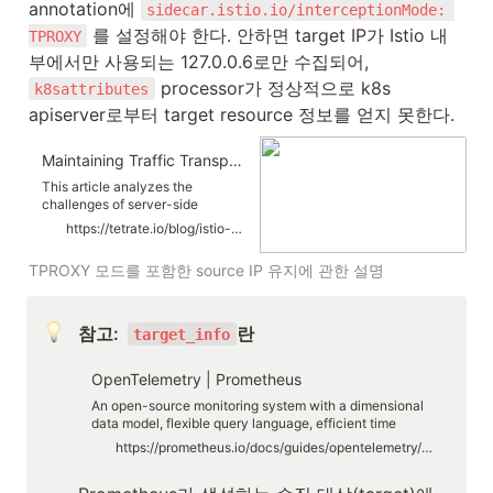
annotation에 
sidecar.istio.io/interceptionMode: 
 를 설정해야 한다. 안하면 target IP가 Istio 내
TPROXY
부에서만 사용되는 127.0.0.6로만 수집되어, 
 processor가 정상적으로 k8s 
k8sattributes
apiserver로부터 target resource 정보를 얻지 못한다.
Maintaining Traffic Transparency: Preserving Client Source IP in Istio
This article analyzes the
challenges of server-side
obtaining the client source IP in
https://tetrate.io/blog/istio-source-ip-transparency/
the Istio service mesh and
provides solutions. The following
TPROXY 모드를 포함한 source IP 유지에 관한 설명
topics will be covered: The
Importance of Preserving Source
IP The main reasons for
preserving the client source IP
참고:  
란
target_info
include: Preserving the source IP
refers to avoiding the situation
OpenTelemetry | Prometheus
where the actual client […]
An open-source monitoring system with a dimensional
data model, flexible query language, efficient time
series database and modern alerting approach.
https://prometheus.io/docs/guides/opentelemetry/#including-resource-attributes-at-query-time