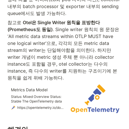
내부의 batch processor 및 exporter 내부의 sending 
queue에서도 발생 가능하다.
참고로 
Otel은 Single Writer 원칙을 표방한다
(Prometheus도 동일)
. Single writer 원칙의 원 문장은 
‘All metric data streams within OTLP MUST have 
one logical writer’으로, 각각의 모든 metric data 
stream의 writer는 단일해야함을 의미한다. 하지만 
writer 개념이 metric 생성 주체 뿐 아니라 collector 
instance도 포함될 경우, otel collector는 다수의 
instance, 즉 다수의 writer를 지원하는 구조이기에 본 
원칙을 쉽게 위배 가능하다.
Metrics Data Model
Status: Mixed Overview Status:
Stable The OpenTelemetry data
model for metrics consists of a
https://opentelemetry.io/docs/specs/otel/metrics/data-model/#single-writer
protocol specification and
semantic conventions for
delivery of pre-aggregated
metric timeseries data. The data
model is designed for importing