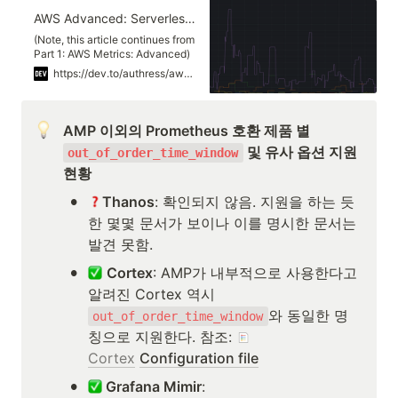
exporterhelper/queued_retry.go:183
AWS Advanced: Serverless Prometheus in Action
Exporting failed. The error is not
retryable. Dro...
(Note, this article continues from
Part 1: AWS Metrics: Advanced)
We can't use...
https://dev.to/authress/aws-advanced-serverless-prometheus-in-action-j1h
AMP 이외의 Prometheus 호환 제품 별 
 및 유사 옵션 지원 
out_of_order_time_window
현황
•
Thanos
: 확인되지 않음. 지원을 하는 듯
한 몇몇 문서가 보이나 이를 명시한 문서는 
발견 못함.
•
Cortex
: AMP가 내부적으로 사용한다고 
알려진 Cortex 역시 
와 동일한 명
out_of_order_time_window
칭으로 지원한다. 참조: 
Cortex
Configuration file
•
 Grafana Mimir
: