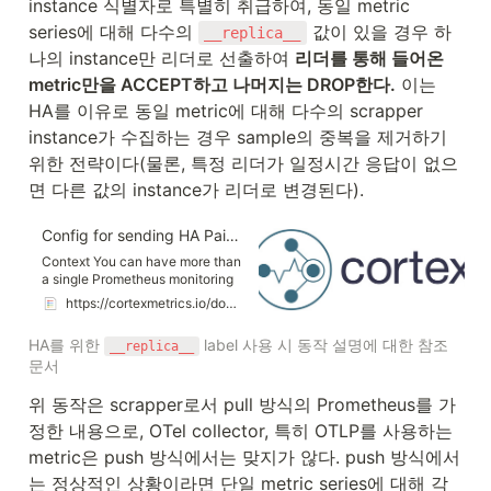
instance 식별자로 특별히 취급하여, 동일 metric 
series에 대해 다수의 
 값이 있을 경우 하
__replica__
나의 instance만 리더로 선출하여 
리더를 통해 들어온 
metric만을 ACCEPT하고 나머지는 DROP한다.
 이는 
HA를 이유로 동일 metric에 대해 다수의 scrapper 
instance가 수집하는 경우 sample의 중복을 제거하기 
위한 전략이다(물론, 특정 리더가 일정시간 응답이 없으
면 다른 값의 instance가 리더로 변경된다).
Config for sending HA Pairs data to Cortex
Context You can have more than
a single Prometheus monitoring
and ingesting the same metrics
https://cortexmetrics.io/docs/guides/ha-pair-handling/#context
for redundancy. Cortex already
does replication for redundancy,
HA를 위한 
 label 사용 시 동작 설명에 대한 참조 
__replica__
and it doesn’t make sense to
문서
ingest the same data twice. So in
Cortex, we made sure we can
위 동작은 scrapper로서 pull 방식의 Prometheus를 가
dedupe the data we receive from
HA Pairs of Prometheus. We do
정한 내용으로, OTel collector, 특히 OTLP를 사용하는 
this via the following: Assume
metric은 push 방식에서는 맞지가 않다. push 방식에서
that there are two teams, each
running their own Prometheus,
는 정상적인 상황이라면 단일 metric series에 대해 각 
monitoring different services.