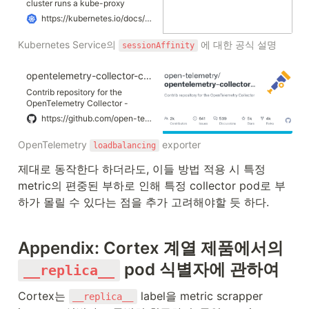
cluster runs a kube-proxy
(unless you have deployed your
https://kubernetes.io/docs/reference/networking/virtual-ips/#session-affinity
own alternative component in
place of kube-proxy). The kube-
Kubernetes Service의 
 에 대한 공식 설명
sessionAffinity
proxy component is responsible
for implementing a virtual IP
mechanism for Services of type
opentelemetry-collector-contrib/exporter/loadbalancingexporter at main · open-telemetry/opentelemetry-collector-contrib
other than ExternalName. Each
instance of kube-proxy watches
Contrib repository for the
the Kubernetes control plane for
OpenTelemetry Collector -
the addition and removal of
open-telemetry/opentelemetry-
https://github.com/open-telemetry/opentelemetry-collector-contrib/tree/main/exporter/loadbalancingexporter
Service and EndpointSlice
collector-contrib
objects. For each Service, kube-
OpenTelemetry 
 exporter
loadbalancing
proxy calls appropriate APIs
(depending on the kube-proxy
제대로 동작한다 하더라도, 이들 방법 적용 시 특정 
mode) to configure the node to
capture traffic to the Service's
metric의 편중된 부하로 인해 특정 collector pod로 부
clusterIP and port, and redirect
하가 몰릴 수 있다는 점을 추가 고려해야할 듯 하다.
that traffic to one of the
Service's endpoints (usually a
Pod, but possibly an arbitrary
user-provided IP address).
Appendix: Cortex 계열 제품에서의 
 pod 식별자에 관하여
__replica__
Cortex는 
 label을 metric scrapper 
__replica__