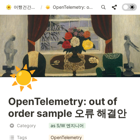
어쨌건간에 흘러가는 者
/
OpenTelemetry: out of order sample 오류 해결안
☀️
OpenTelemetry: 
out of 
order
 sample 오류 해결안
Category
as S/W 엔지니어
Tags
OpenTelemetry