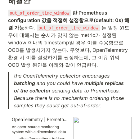
해결안
data from existing systems and
exporting data into existing
 란 Prometheus 
out_of_order_time_window
systems, as well as to support
configuration 값을 적절히 설정함으로(default: 0s) 해
internal OpenTelemetry use-
cases for generating Metrics
결 가능
하다. 
 는 일정 윈도
out_of_order_time_window
from streams of Spans or Logs.
우에 대해서는 순서가 맞지 않는 metric가 설정된 
Popular existing metrics data
formats can be unambiguously
window 이내의 timestamp일 경우 이를 수용함으로 
translated into the
OOO를 발생시키지 않는다. 무엇보다, OpenTelemetry 
OpenTelemetry data model for
metrics, without loss of
환경 시 이를 설정하기를 권장하는데, 그 이유 위의 
semantics or fidelity. Translation
OOO 발생 원인을 아래와 같이 언급한다.
from the Prometheus and Statsd
exposition formats is explicitly
specified.
the OpenTelemetry collector encourages 
batching
 and you could have 
multiple replicas 
of the collector
 sending data to Prometheus. 
Because there is no mechanism ordering those 
samples they could get out-of-order.
OpenTelemetry | Prometheus
An open-source monitoring
system with a dimensional data
model, flexible query language,
https://prometheus.io/docs/guides/opentelemetry/#configuring-prometheus